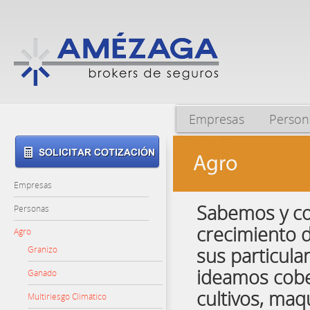
Empresas
Person
Empresas
Sabemos y co
Personas
crecimiento de
Agro
Granizo
sus particula
ideamos cobe
Ganado
cultivos, maq
Multiriesgo Climático