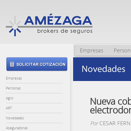
Empresas
Person
Empresas
Personas
Nueva cob
Agro
electrodom
ART
Novedades
Por
CESAR FER
Aseguradoras